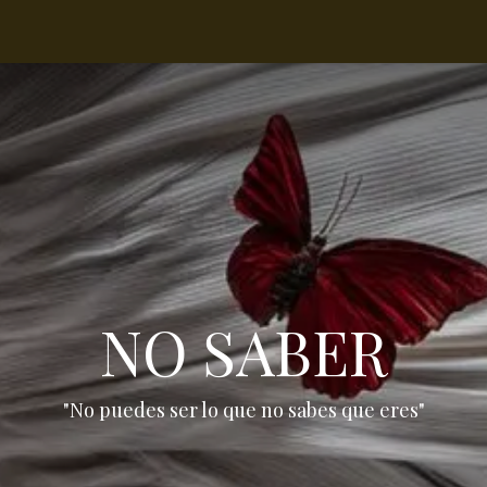
todo de trabajo
Tienda
Blog
Contáctenos
Eventos
Pr
NO SABER
"No puedes ser lo que no sabes que eres"