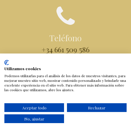
Teléfono
+34 661 509 586
Utilizamos cookies
Podemos utilizarlas para el análisis de los datos de nuestros visitantes, para
mejorar nuestro sitio web, mostrar contenido personalizado y brindarle una
excelente experiencia en el sitio web. Para obtener más información sobre
las cookies que utilizamos, abre los ajustes.
Correo electrónico
Aceptar todo
Rechazar
susana@susanaabad.es
No, ajustar